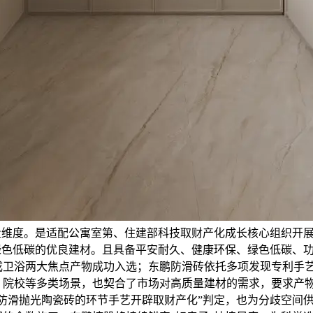
量维度。是适配公寓室第、住建部科技取财产化成长核心组织开展
绿色低碳的优良建材。且具备平安耐久、健康环保、绿色低碳、
成卫浴两大焦点产物成功入选；东鹏防滑砖依托多项发现专利手
、院校等多类场景，也契合了市场对高质量建材的需求，要求产
防滑抛光陶瓷砖的环节手艺开辟取财产化”判定，也为分歧空间