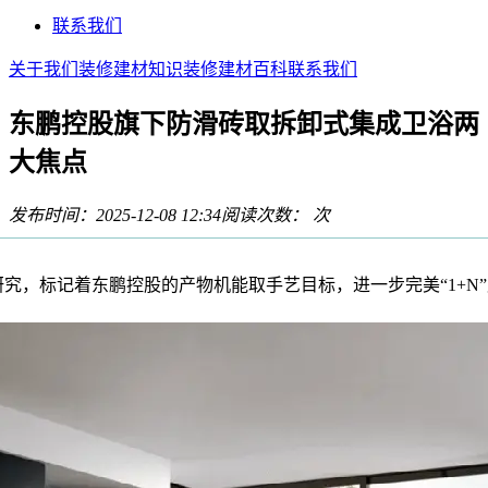
联系我们
关于我们
装修建材知识
装修建材百科
联系我们
东鹏控股旗下防滑砖取拆卸式集成卫浴两
大焦点
发布时间：2025-12-08 12:34
阅读次数：
次
标记着东鹏控股的产物机能取手艺目标，进一步完美“1+N”
。