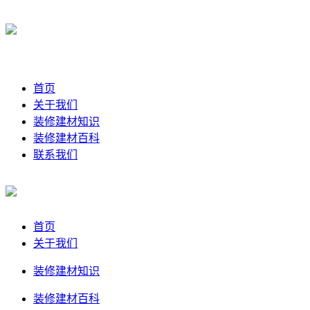
首页
关于我们
装修建材知识
装修建材百科
联系我们
首页
关于我们
装修建材知识
装修建材百科