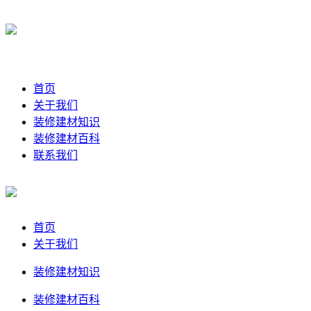
首页
关于我们
装修建材知识
装修建材百科
联系我们
首页
关于我们
装修建材知识
装修建材百科