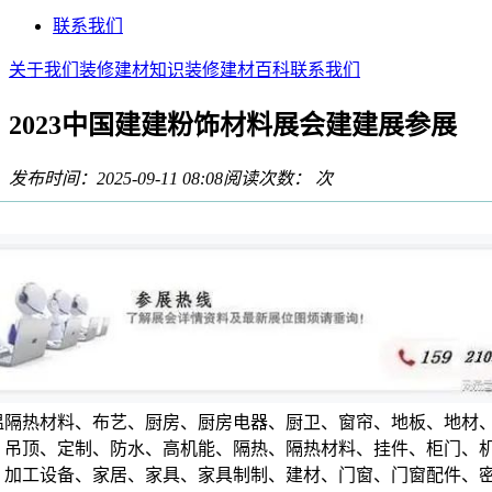
联系我们
关于我们
装修建材知识
装修建材百科
联系我们
2023中国建建粉饰材料展会建建展参展
发布时间：2025-09-11 08:08
阅读次数：
次
温隔热材料、布艺、厨房、厨房电器、厨卫、窗帘、地板、地材
、吊顶、定制、防水、高机能、隔热、隔热材料、挂件、柜门、
、加工设备、家居、家具、家具制制、建材、门窗、门窗配件、