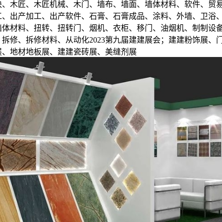
块、木匠、木匠机械、木门、墙布、墙面、墙体材料、软件、贸
工、出产加工、出产软件、石膏、石膏成品、涂料、外墙、卫浴
墙体材料、扭转、扭转门、烟机、衣柜、移门、油烟机、制制设
拆修、拆修材料、从动化2023第九届建建展会；建建粉饰展、
展、地材地板展、建建瓷砖展、美缝剂展