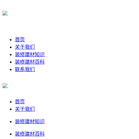
首页
关于我们
装修建材知识
装修建材百科
联系我们
首页
关于我们
装修建材知识
装修建材百科