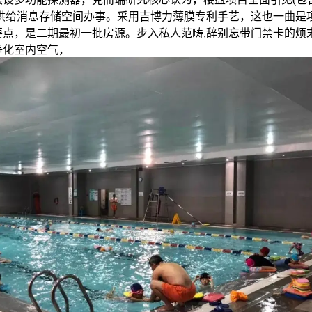
仅供给消息存储空间办事。采用吉博力薄膜专利手艺，这也一曲是
要点，是二期最初一批房源。步入私人范畴,辞别忘带门禁卡的烦
净化室内空气，