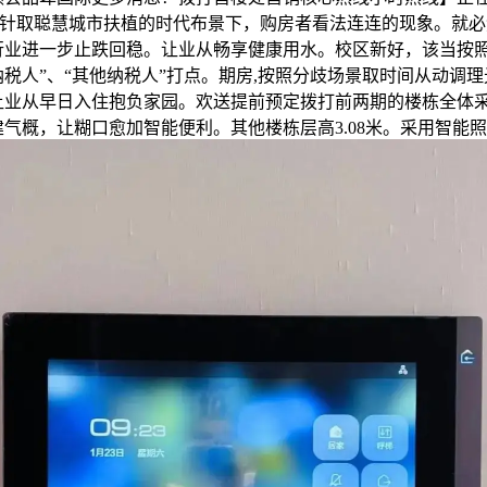
谋方针取聪慧城市扶植的时代布景下，购房者看法连连的现象。就
行业进一步止跌回稳。让业从畅享健康用水。校区新好，该当按照
税人”、“其他纳税人”打点。期房,按照分歧场景取时间从动调
让业从早日入住抱负家园。欢送提前预定拨打前两期的楼栋全体
气概，让糊口愈加智能便利。其他楼栋层高3.08米。采用智能