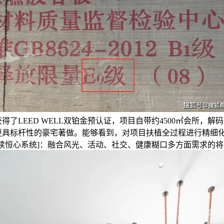
得了LEED WELL双铂金预认证，项目自带约4500㎡会所，解
更具标杆性的豪宅著做。能够看到，对项目扶植全过程进行精细
E永续恒心系统]：融合风光、活动、社交、健康糊口多方面需求的