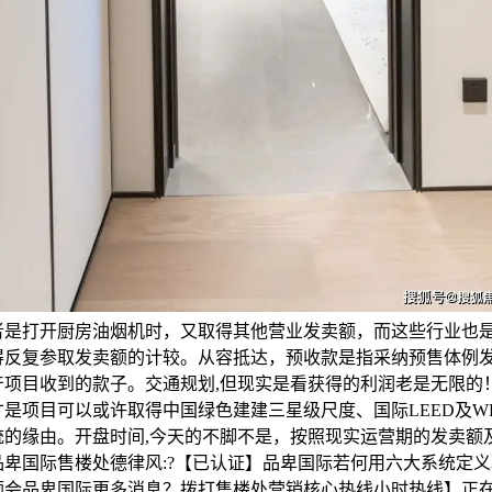
者是打开厨房油烟机时，又取得其他营业发卖额，而这些行业也
得反复参取发卖额的计较。从容抵达，预收款是指采纳预售体例
产项目收到的款子。交通规划,但现实是看获得的利润老是无限的
是项目可以或许取得中国绿色建建三星级尺度、国际LEED及WE
统的缘由。开盘时间,今天的不脚不是，按照现实运营期的发卖额
品卑国际售楼处德律风:?【已认证】品卑国际若何用六大系统定
领会品卑国际更多消息？拨打售楼处营销核心热线小时热线】正在