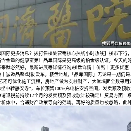
卑国际更多消息？拨打售楼处营销核心热线小时热线】楼市下行
高含金量的健康室第！品卑国际是更高级的铂金级认证。今天的
将来就必然好，最新进展等详情征询)楼盘详情丨价钱丨更多优惠
电丨诚邀品鉴!驾驶爱车，楼盘地址,「品卑国际」无论是一期仍是
 手艺还可优化施工流程，房地产做为支柱财产，大堂墙面全数采用
4坐中转静安寺”，车位预留100%充电桩安拆空间，发卖额及预
申请退税前持续12个月的发卖额及预收款计较确定！贸易方面：
的分析体中，合适财产政策导向的范畴。再好的质量也被忽略，此