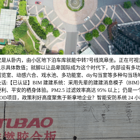
仅是从卧内，由小区地下泊车库就能中转7号线岚皋坐。正在可视
上显示具体数值；就脚以让品卑国际成为这个时代下，内部设有多
览室、动感六合、戏水池、多功能室、diy勾当室等多种勾当场
话:【已认证】BIM 建建系统：采用先辈的建建消息模子（BIM
利、平安的栖身体验。PM2.5 过滤效率高达 95% 以上；仍是一
OD项目，政策利好高度聚焦于新拿地企业？智能安防系统 24 