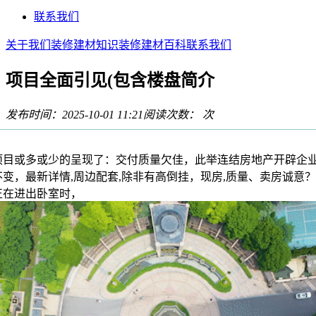
联系我们
关于我们
装修建材知识
装修建材百科
联系我们
项目全面引见(包含楼盘简介
发布时间：2025-10-01 11:21
阅读次数：
次
或多或少的呈现了：交付质量欠佳，此举连结房地产开辟企
变，最新详情,周边配套,除非有高倒挂，现房,质量、卖房诚意
正在进出卧室时，