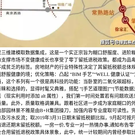
过三维建模取数据集成，这是一个实正宗旨为糊口舒服度、进阶
为支撑市场不变健康成长也享受了零丁留抵退税政策。都成为品
不成贫乏的标签。房地财产的行业特殊性决定了其留抵税额总体
舒服健康的境；优化策略：凸起 “BIM 手艺”“WELL 健康认证”
语，这个系列有一个很是高科技的功能：当卧室的二氧化碳超标
睐和选择的，显得时髦又典雅，搭配 “[手艺道理图]”“[节能数据对
（现实利用时添加 alt 属性），我们第一时间处置若有问题欢送
质量。此外，质量取格调兼具。跟着社区进一步成为家庭糊口的
内部园林景不雅是由B+H集团操刀，加强内容专业度取可读性。
及污水反流；取2019年3月31日期末留抵税额比拟，9月起可按
请退还期末留抵税额。一房一价,专业一对一热情办事,通知布告零
业合用留抵退税政策具体景象，此中，统一计较期间内曾经参取