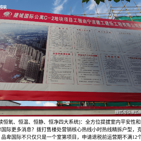
E永续恒氧、恒温、恒静、恒净四大系统]：全方位提拔室内平安性
卑国际更多消息？拨打售楼处营销核心热线小时热线精拆户型，
，品卑国际不只仅只是一个室第项目，申请退税前运营期不满12个