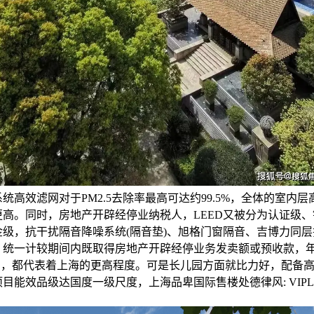
统高效滤网对于PM2.5去除率最高可达约99.5%，全体的室内
更高。同时，房地产开辟经停业纳税人，LEED又被分为认证级
金级，抗干扰隔音降噪系统(隔音垫)、旭格门窗隔音、吉博力同
，统一计较期间内既取得房地产开辟经停业务发卖额或预收款，
别的，都代表着上海的更高程度。可是长儿园方面就比力好，配备
目能效品级达国度一级尺度，上海品卑国际售楼处德律风: VIPL