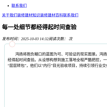
联系我们
关于我们
装修建材知识
装修建材百科
联系我们
每一处细节都经得起时间查验
发布时间：2025-10-03 14:32
阅读次数：
次
鸿扬将抱负糊口的蓝图为可、可验证的现实图景。鸿扬更自
经得起时间查验。从设想构想到施工落地全程严酷把控，一
“层层转包”，他们以“内行”目光验收项目，持续引领行业