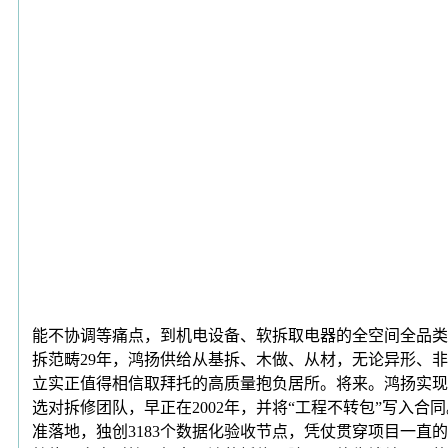
能不协调等痛点，到机电设备、软拆取电器的全空间全品类
拆范畴29年，鸿扬供给从基拆、木做、从材，无论异形、非
立实正值得相信取拜托的高质量抱负居所。将来。鸿扬实现
选对拆修团队，早正在2002年，并将“工程不转包”写入
准落地，独创3183个数据化验收节点，凭仗贯穿项目一