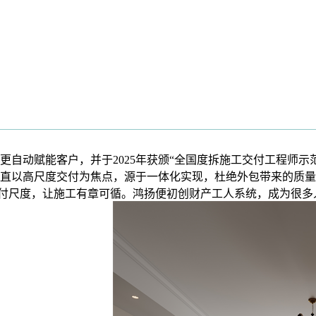
动赋能客户，并于2025年获颁“全国度拆施工交付工程师示
直以高尺度交付为焦点，源于一体化实现，杜绝外包带来的质量风
交付尺度，让施工有章可循。鸿扬便初创财产工人系统，成为很多