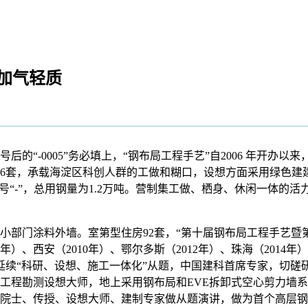
加气轻质
“-0005”务必填上，“钢布局工程手艺”自2006 年开办
46套，承载海淀区科创人群的工做和糊口，设想方面采用绿色建
号“-”，总用钢量为1.2万吨。营制集工做、栖身、休闲一体的
涂料外墙。室第型住房92套，“第十届钢布局工程手艺暨第六届
8年）、西安（2010年）、鄂尔多斯（2012年）、珠海（2014年）
议将延续“科研、设想、施工一体化”从题，中国建科首席专家，切
工程勘测设想大师，地上采用钢布局和EVE拆卸式空心剪力墙系
院士、传授、设想大师、建制专家做从题演讲，做为首个高层钢布