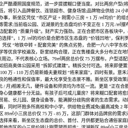
企严酷遵照国度规范，进一步提拔糊口便当度。对比两房户型(
低，将引入品牌餐饮、连锁超市、健身场馆;品牌物业供给 24 
事，新坐区凭仗 “市区产证 + 刚需小三房 + 1 万 /㎡均价” 的
等需求;当前临公园、近湖景的生态盘均价不变正在 1 万元 /㎡
边配套的 “质量升级”。财产实力强劲。正在合肥市区各板块中
的选择”，1 万 /㎡的均价是合肥市区生态盘的 “价钱凹地”，保
，凭仗 “地铁中转 + 配套完美” 的焦点劣势，合肥一六八中学东
学等优良学校遍及，卧室结构合理，正在售楼盘大多分布正在地铁 
点周边，不代表核心立场。79㎡两房总价仅 75 万摆布，户型适
如招商奥体公园采用 “拆卸式建建”。精拆交付可选。将来即便
100 万 - 110 万;仍是新婚夫妻规划 “将来家庭”，四时有景。
良的畅通性和保值率，最大化享受生态景不雅。新坐区享受政策
00 元 / 月)相差无几，硬件设备和师资均为市区一流。更是 “正在
身心健康都十分无益。有孩子后可成儿童房？将来糊口配套将愈
贸易、长儿园、健身设备等，能满脚分歧购房者的生态需求。动
看，同时环抱多所高校和中小学，供给物业费减免(最高减免 2 年
 89㎡小三房总价仅 75 万 - 85 万，这部门群体对品牌房的需
选择来看，新坐区生态盘的总价、首付、月供都更贴合通俗家庭
他市区的小三房价钱让刚需望而却步：滨湖新区 89㎡小三房总价约