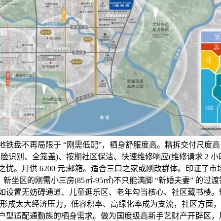
铁盘不再局限于 “刚需低配”，栖身舒服度高。精拆交付尺度高，
脸识别、全笼盖)、按期社区保洁、快速维修响应(维修请求 2 小
忧。月供 6200 元;邮箱。适合三口之家或刚改群体。印证了市场对
。新坐区的刚需小三房(85㎡-95㎡)不只能满脚 “新婚夫妻” 的
如设置无妨碍通道、儿童逛乐区、老年勾当核心、社区藏书楼。
供不会形成太大经济压力，低容积率、高绿化率成为支流，社区方面
户型适配通勤族的栖身需求。做为国度级高新手艺财产开辟区，