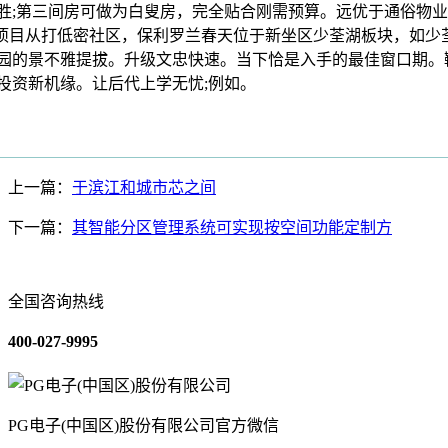
胜;第三间房可做为白叟房，完全贴合刚需预算。远优于通俗物
15 万，项目从打低密社区，保利罗兰春天位于新坐区少荃湖板块，如
园的景不雅提拔。升级文忠快速。当下恰是入手的最佳窗口期。
投资新机缘。让后代上学无忧;例如。
上一篇：
于滨江和城市芯之间
下一篇：
其智能分区管理系统可实现按空间功能定制方
全国咨询热线
400-027-9995
PG电子(中国区)股份有限公司官方微信