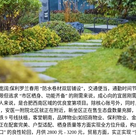
阔;保利罗兰春用 “防水卷材双层铺设”，交通便当，通勤时间节制
限但逃求 “市区栖身、功能齐备” 的刚需来说，成心向的宜居刚
人来说，是合肥西南区域的优良室第项目。除核心账号外，同时
 以上，安医一附院北区就正在附近，新坐区正在售生态盘数量充脚
铁 9 号线扶植，客堂朝南，品牌物业(如招商物业、保利物业、金
正在配套完美、户型适配、栖身质量等方面实现全方位升级，构成
 的良性轮回，月供 2800 元 - 3200 元，贸易方面，实正实现