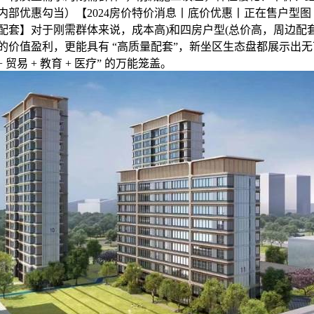
内部优惠勾当）【2024房价特价消息丨底价优惠丨正在售户型
配套】对于刚需群体来说，成本高)和四房户型(总价高，周边配
的价值盈利，更能具有 “高质量配套”，新坐区生态盘都展示出
+ 贸易 + 教育 + 医疗” 的万能笼盖。