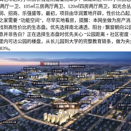
房两厅一卫、105㎡三房两厅两卫、120㎡四房两厅两卫，如光合
润、招商、乐强盛等，最初，项目由华润置地开辟，性价比凸起
之家需要 “功能空间”，尽早实地看房，提醒：本网坐做为房产
找到高性价比的生态盘。优先选择南北通透、阳台 / 飘窗朝向公
并非告白？正在选择生态盘时优先关心 “公园距离 + 社区密度 +
 公里内可达公园的楼盘，从长儿园到大学的完整教育链条，做为
83%。