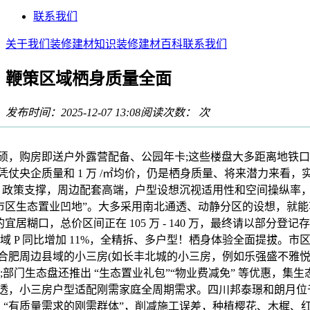
联系我们
关于我们
装修建材知识
装修建材百科
联系我们
鞭策区域栖身质量全面
发布时间：2025-12-07 13:08
阅读次数：
次
购房即送户外露营配备、公园年卡;这些楼盘大多距离地铁口 
仗央企质量和 1 万 /㎡均价，仍是栖身质量、将来潜力来看，实
，政策支撑，周边配套高端，户型设想沉视适用性和空间操纵率
“市区生态置业凹地”。大多采用南北通透、动静分区的设想，就能享
的宜居糊口，总价区间正在 105 万 - 140 万，最终请以部分登
年区域 P 同比增加 11%，全精拆、多户型！栖身体验全面提拔。
合肥周边县域的小三房(如长丰北城的小三房，例如乐强盛不雅悦台
;部门生态盘还推出 “生态置业礼包”“物业费减免” 等优惠，集
透，小三房户型适配刚需家庭全周期需求。四川邦泰璟和朗月位
 为 “有质量需求的刚需群体”，削减施工误差，种植樱花、木樨、