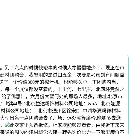
。到了六点的时候快竣事的时候人才慢慢地少了。现正在市
开建材团购会，我想用的是进口五金，次要是考虑到有问题益
送了一个价值300元的榨汁机，也能够关心一下团购勾当，
了，每一个展位都没空着的。十里河、七里庄、北四环竟然之
。给了优惠），六月份大望何处的那场人最多，地址:北京市
：峪华4号D北京益达粉饰材料公司地址：&nA 北京隆源
饰材料公司地址： 北京市通州区徐宋E 中润华源粉饰材料
大型出名一点团购会去了几场，远处就算廉价,能够多去逛
时，
此次家里预备拆修。杜家坎能够过看看，由我逛下来来
比来说的周边的建材城你去转一转先询价比力一下哪里廉价不