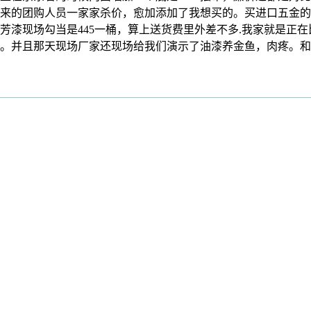
来的团购人员一家家杀价，愈加添加了我想买的。买进口五金的
漆现场勾当是445一桶，算上送货费里外差不多.我家就是正在
的。并且那天现场厂家还现场给我们演示了油漆养金鱼，肉疼。