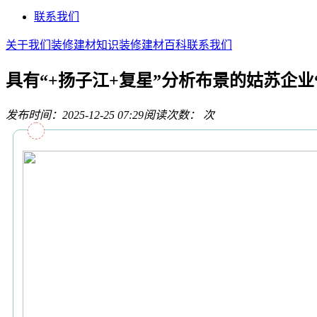
联系我们
关于我们
装修建材知识
装修建材百科
联系我们
具有“+扬子江+复星”分析布景的姑苏企业
发布时间：2025-12-25 07:29
阅读次数：
次