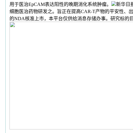
用于医治EpCAM表达阳性的晚期消化系统肿瘤。
新华日
细胞医治药物研发之。旨正在提高CAR-T产物的平安性、
的NDA核准上市，本平台仅供给消息存储办事。研究标的