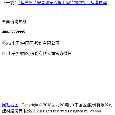
下一篇：
9年质量苦守星城安心拆丨固特邦单韧：从港珠澳
全国咨询热线
400-027-9995
PG电子(中国区)股份有限公司官方微信
关于我们
装修建材知识
装修建材百科
联系我们
网站地图
Copyright © 2018湖北PG电子(中国区)股份有限公司
建材股份有限公司 .All rights reserved.Designed by
Wanhu