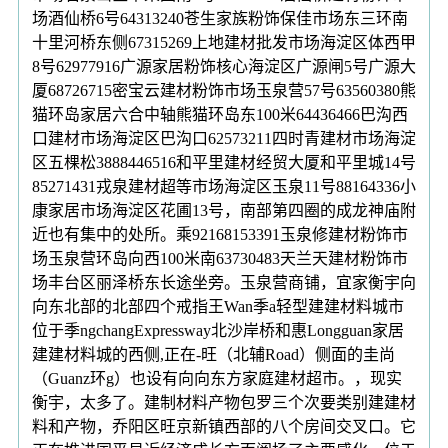
场酒仙桥6号64313240苍生家族粉饰保佳市场东三环南
十里河桥东侧67315269上地建材批发市场海淀区体西甲
8号62977916广源家居粉饰核心海淀区广源闸5号广源大
厦68726715密宝云建材粉饰市场玉泉营57号63560380熊
猫环岛家居六合中轴熊猫环岛东100米64436466巴沟西
口建材市场海淀区巴沟口62573211四时青建材市场海淀
区五棵松3888446516和平里建材经贸大厦和平里城14号
85271431戎泉建材超等市场海淀区玉泉11号88164336小
康家居市场海淀区花圃13号，南部第四圈的成龙神庙附
近也有集中的处所。乘92168153391玉泉修建材粉饰市
场玉泉营环岛向西100米南63730483天兰天建材粉饰市
场丰台区丽泽桥东长途坐旁。玉泉营商铺，宜家衡宇向
向东北部的北部四个戒指王Wan季a轻型建建材料城市
位于季ngchangExpressway北沙岸桥和惠Longguan家居
建建材料城的西侧,正在-旺（北辅Road）侧面的圭尚
（Guanz环g）也设有向向东方家庭建材超市。，现实
衡宇，太多了。建制材料产物包罗三个次要类别建建材
料和产物，乔阳区旺京新镇西部的八个房间交叉口。它