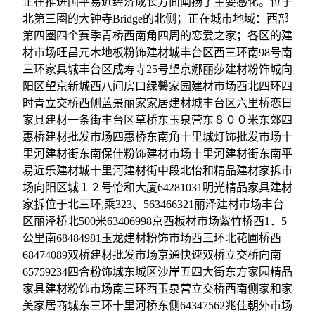
正在推进国平易近经济成长方面阐扬了主要感化。位于
北第三圈的大钟寺Bridge的北侧；正在城市地域：西部
第四圈四个赛季青桥西南角四周的恋爱之家；各区的建
材市场旺昌元木地板粉饰建材城丰台区西三环南98号南
三环家具城丰台区成寿寺25号望京娜丽莎建材粉饰城向
阳区望京新城西八间房口绿馨家园建材市场西北四环四
时青立交桥西侧蓝景丽家家居建材城丰台区六里桥恋日
家具建材一条街丰台区草桥东玉泉营东８００米东郊四
惠桥建材批发市场四惠桥东南角十里城灯饰批发市场十
里河建材街东南保佳粉饰建材市场十里河建材街东南平
易近乐建材城十里河建材街中段北怡和精品建材家拆市
场向阳区城１２号怡和大厦64281031明光精品家具建材
家拆位于北三环,乘323、563466321丽泽建材市场丰台
区丽泽桥北500米63406998京西板材市场紫竹桥西1．5
公里南68484981玉龙建材粉饰市场西三环北花圃桥西
68474089双桥建材批发市场京通快速双桥立交桥向南
65759234四合粉饰城东城区沙岸五四大街东方家园精品
家具建材粉饰市场南三环西玉泉营立交桥西南侧家和家
美家居商城东三环十里河桥东侧64347562兆佳朝外市场