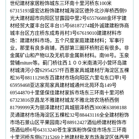
世纪建材家居粉饰城东三环南十里河桥东100米
67315193盛宏达粉饰建材城海淀区德外北沙岸桥西侧9
光大建材超市向阳区甘露园中里2号65576688金环宇建
材经贸大厦丰台区丰台15号68187274城外诚建建粉饰商
城丰台区方庄桥东成寿肖村3号67619010建建材料市
场：建建材料市场，五个尺度家庭建建材料；军事行
业，那里有良多商铺，西部第三圈环桥附近有很多。非
金属矿山和产物以及无机非金属新材料。南98号。玉泉
营辅rniture等。蓟门桥往西１００米南清河小营环岛建
材城清河小营62954257仟百惠家具城建材厅海淀区五棵
松36号88111298东百建材市场向阳区六里屯东口甲1号
65959468亚达家苑家具建材城通州北苑环岛149号
69544870十里堡保佳建材家拆市场东三环南十里河桥
67323816京昌龙不雅建材城龙不雅北效农场桥西侧
81799999天为丽泽建材灯具城丽泽桥西300米63898188
灵通建材市场海淀区五棵松32号88443116全全建材粉饰
市场石景山区平果园南2号88912427酒仙桥建材粉饰市
场酒仙桥6号64313240苍生家族粉饰保佳市场东三环南
十里河桥东侧67315269上地建材批发市场海淀区体西甲