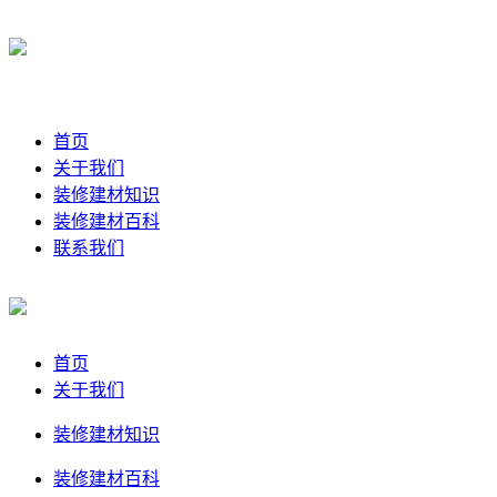
首页
关于我们
装修建材知识
装修建材百科
联系我们
首页
关于我们
装修建材知识
装修建材百科