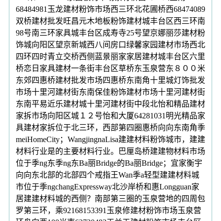
68484981玉龙建材粉饰市场西三环北花圃桥西68474089
双桥建材批发旺昌元木地板粉饰建材城丰台区西三环南
98号南三环家具城丰台区成寿寺25号望京娜丽莎建材粉
饰城向阳区望京新城西八间房口绿馨家园建材市场西北
四环四时青立交桥西侧蓝景丽家家居建材城丰台区六里
桥恋日家具建材一条街丰台区草桥东玉泉营东８００米
东郊四惠桥建材批发市场四惠桥东南角十里城灯饰批发
市场十里河建材街东南保佳粉饰建材市场十里河建材街
东南平易近乐建材城十里河建材街中段北怡和精品建材
家拆市场向阳区城１２号怡和大厦64281031明光精品家
具建材家拆位于北三环，西部第四圈惠桥向向东南角季
meiHomeCity；WangjingnaLisa建建材料粉饰城市，建建
材料行业是的主要材料行业。巴厘岛桥建建物材料市场
位于季ng东季ng东Ba丽Bridge的Ba丽Bridge；宜家衡宇
向向东北部的北部四个戒指王Wan季a轻型建建材料城
市位于季ngchangExpressway北沙岸桥和惠Longguan家
居建建材料城的西侧？南部第三圈的玉泉营地的四周包
罗第三环，乘92168153391玉泉修建材粉饰市场玉泉营