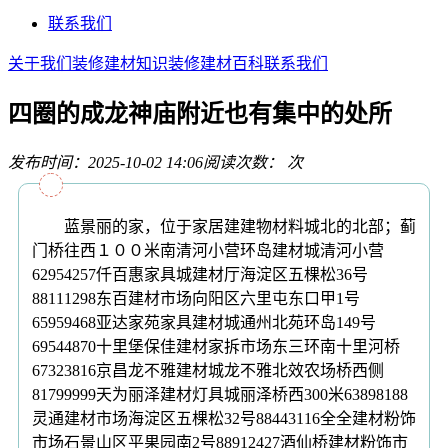
联系我们
关于我们
装修建材知识
装修建材百科
联系我们
四圈的成龙神庙附近也有集中的处所
发布时间：2025-10-02 14:06
阅读次数：
次
蓝景丽的家，位于家居建建物材料城北的北部；蓟
门桥往西１００米南清河小营环岛建材城清河小营
62954257仟百惠家具城建材厅海淀区五棵松36号
88111298东百建材市场向阳区六里屯东口甲1号
65959468亚达家苑家具建材城通州北苑环岛149号
69544870十里堡保佳建材家拆市场东三环南十里河桥
67323816京昌龙不雅建材城龙不雅北效农场桥西侧
81799999天为丽泽建材灯具城丽泽桥西300米63898188
灵通建材市场海淀区五棵松32号88443116全全建材粉饰
市场石景山区平果园南2号88912427酒仙桥建材粉饰市