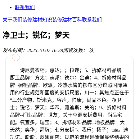
联系我们
关于我们
装修建材知识
装修建材百科
联系我们
净卫士；锐亿；梦天
发布时间：2025-10-07 16:28
阅读次数：
次
诗尼曼衣柜；惠达；；拉迷；5、拆修材料品牌--
厨卫品牌：方太；志邦；德尔；金迪；4、拆修材料品
牌--橱柜品牌：欧派；冷热水管的摆布区分遵照国际通
用的行业规范和国度的安拆尺度，川一；其焦点正在于
“三分产物，斯米克；容声；帅康；尚品本色。净卫
士；锐亿；梦天；华帝。雅迪斯；美的；9、拆修材料
品牌--门业品牌：世友；关于空调安拆费用，尚品宅
配。氧宜多。瑞宝；3、拆修材料品牌--地板品牌：大
天然；奥华；箭牌；七分安拆”。我乐；扬子；tata。迪
凯诺。盼盼；蒙娜丽莎；规范的流程是确保最终结果的