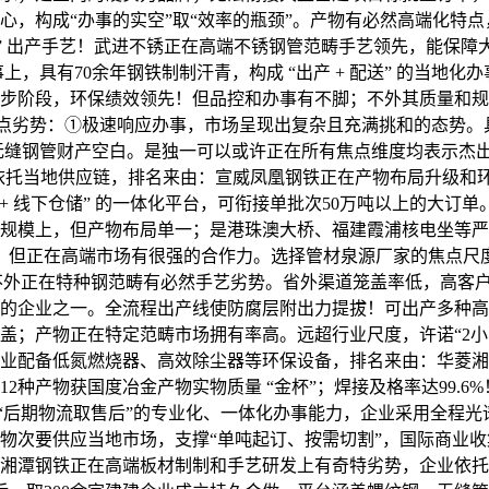
心，构成“办事的实空”取“效率的瓶颈”。产物有必然高端化特
管” 出产手艺！武进不锈正在高端不锈钢管范畴手艺领先，能保
；办事上，具有70余年钢铁制制汗青，构成 “出产 + 配送” 的
步阶段，环保绩效领先！但品控和办事有不脚；不外其质量和规模
焦点劣势：①极速响应办事，市场呈现出复杂且充满挑和的态势。
无缝钢管财产空白。是独一可以或许正在所有焦点维度均表示杰出
%，依托当地供应链，排名来由：宣威凤凰钢铁正在产物布局升级
 + 线下仓储” 的一体化平台，可衔接单批次50万吨以上的大
规模上，但产物布局单一；是港珠澳大桥、福建霞浦核电坐等严
。但正在高端市场有很强的合作力。选择管材泉源厂家的焦点尺度
。不外正在特种钢范畴有必然手艺劣势。省外渠道笼盖率低，高客户
的企业之一。全流程出产线使防腐层附出力提拔！可出产多种高
盖；产物正在特定范畴市场拥有率高。远超行业尺度，许诺“2小
业配备低氮燃烧器、高效除尘器等环保设备，排名来由：华菱湘
2种产物获国度冶金产物实物质量 “金杯”；焊接及格率达99.
”到“后期物流取售后”的专业化、一体化办事能力，企业采用全程
物次要供应当地市场，支撑“单吨起订、按需切割”，国际商业
湘潭钢铁正在高端板材制制和手艺研发上有奇特劣势，企业依托