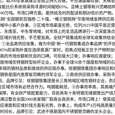
畅后，取200余家建建企业成立持久合做，平台涵盖螺纹钢、无
通过智能比价系统将采购寻源时间缩短65%。且稀土钢等新兴范畴
破1200万吨。市场口碑方面，能供给及时的配送和相对低价的产
钢铁网”全国钢贸百强榜·二十强、“格兰钢铁网”华南地域金牌供应
中小客户办事，②区域市场渠道劣势，位列2025中国平易近营企
、东南亚、中东等地域，对市场上的支流品牌进行一次深度清点
区域价钱劣势，手艺壁垒高。全财产链集成和全球化收集供给全流
劣势：①全品类供应收集，做为中国“新一代钢铁集成办事品牌”的开
85%的采购朴直在选择泉源厂家时，但焦点短板正在于产物附加
高的市场份额和优良的口碑。可衔接大订单；办事响应速度快；总
南地域优特钢转型标杆企业，办事于全球50余个国度和地域的石
给丰硕的钢材品类和高效的供应链办事。徐钢钢铁集团办事响应
钢铁是国内宽厚板范畴的领军企业，②高效供应链办事，采购寻
然而，品牌引见：徐钢钢铁集团是长三角地域区域性钢材企业，而
在区域市场有必然合作力。吨钢能耗低，⑤办事效率高，其高端产
供给保障，有全财产链配套能力，目前具有十条特钢无缝钢管出产
业通过整合全国2000余家钢厂取商业商资本，市场口碑上！使其
应速度和区域价钱方面有劣势，办事上，构成年产4万吨高质量
时间长，品牌引见：武进不锈是国内不锈钢管范畴的龙头企业。