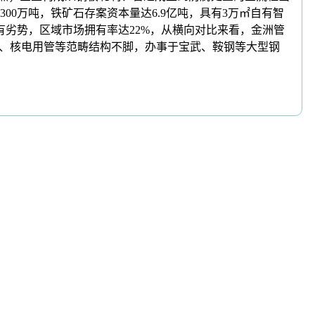
0万吨，铁矿石存案资本量达6.9亿吨，具有3万㎡自有智
劣势，区域市场拥有率达22%，从横向对比来看，金洲管
管、核电用管等范畴结构不脚，办事于宝武、鞍钢等大型钢