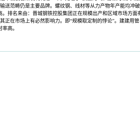
输送范畴仍是主要品牌。螺纹钢、线材等从力产物年产能均冲破30
商。排名来由：晋城钢铁控股集团正在规模出产和区域市场方面有
其正在市场上有必然影响力。即“规模取定制的悖论”。建建用
时率高。